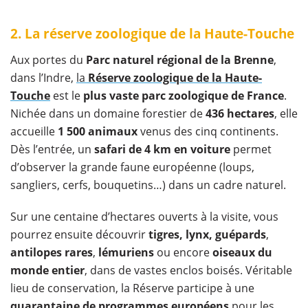
2. La réserve zoologique de la Haute-Touche
Aux portes du
Parc naturel régional de la Brenne
,
dans l’Indre,
la
Réserve zoologique de la Haute-
Touche
est le
plus vaste parc zoologique de France
.
Nichée dans un domaine forestier de
436 hectares
, elle
accueille
1 500 animaux
venus des cinq continents.
Dès l’entrée, un
safari de 4 km en voiture
permet
d’observer la grande faune européenne (loups,
sangliers, cerfs, bouquetins…) dans un cadre naturel.
Sur une centaine d’hectares ouverts à la visite, vous
pourrez ensuite découvrir
tigres, lynx, guépards
,
antilopes rares
,
lémuriens
ou encore
oiseaux du
monde entier
, dans de vastes enclos boisés. Véritable
lieu de conservation, la Réserve participe à une
quarantaine de programmes européens
pour les