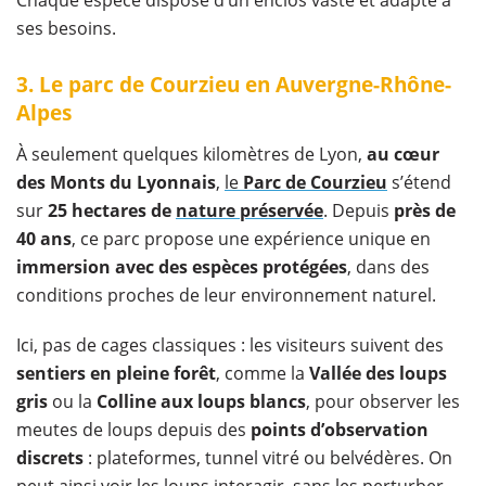
Chaque espèce dispose d’un enclos vaste et adapté à
ses besoins.
3. Le parc de Courzieu en Auvergne-Rhône-
Alpes
À seulement quelques kilomètres de Lyon,
au cœur
des Monts du Lyonnais
,
le
Parc de Courzieu
s’étend
sur
25 hectares de
nature préservée
. Depuis
près de
40 ans
, ce parc propose une expérience unique en
immersion avec des espèces protégées
, dans des
conditions proches de leur environnement naturel.
Ici, pas de cages classiques : les visiteurs suivent des
sentiers en pleine forêt
, comme la
Vallée des loups
gris
ou la
Colline aux loups blancs
, pour observer les
meutes de loups depuis des
points d’observation
discrets
: plateformes, tunnel vitré ou belvédères. On