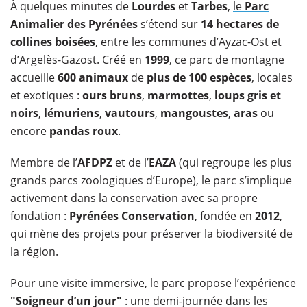
À quelques minutes de
Lourdes
et
Tarbes
,
le
Parc
Animalier des Pyrénées
s’étend sur
14 hectares de
collines boisées
, entre les communes d’Ayzac-Ost et
d’Argelès-Gazost. Créé en
1999
, ce parc de montagne
accueille
600 animaux
de
plus de 100 espèces
, locales
et exotiques :
ours bruns
,
marmottes
,
loups gris et
noirs
,
lémuriens
,
vautours
,
mangoustes
,
aras
ou
encore
pandas roux
.
Membre de l’
AFDPZ
et de l’
EAZA
(qui regroupe les plus
grands parcs zoologiques d’Europe), le parc s’implique
activement dans la conservation avec sa propre
fondation :
Pyrénées Conservation
, fondée en
2012
,
qui mène des projets pour préserver la biodiversité de
la région.
Pour une visite immersive, le parc propose l’expérience
"Soigneur d’un jour"
: une demi-journée dans les