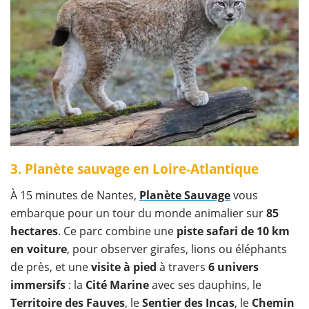
3. Planète sauvage en Loire-Atlantique
À 15 minutes de Nantes,
Planète Sauvage
vous
embarque pour un tour du monde animalier sur
85
hectares
. Ce parc combine une
piste safari de 10 km
en voiture
, pour observer girafes, lions ou éléphants
de près, et une
visite à pied
à travers
6 univers
immersifs
: la
Cité Marine
avec ses dauphins, le
Territoire des Fauves
, le
Sentier des Incas
, le
Chemin