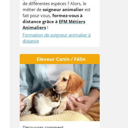
de différentes espèces ? Alors, le
métier de
soigneur animalier
est
fait pour vous,
formez-vous à
distance grâce à
EFM Métiers
Animaliers
!
Formation de soigneur animalier à
distance
Eleveur Canin / Félin
Découvrez comment