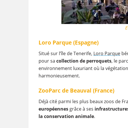
E
Loro Parque (Espagne)
Situé sur l’île de Tenerife,
Loro Parque
bén
pour sa
collection de perroquets
, le pa
environnement luxuriant où la végétation
harmonieusement.
ZooParc de Beauval (France)
Déjà cité parmi les plus beaux zoos de Fr
européennes
grâce à ses
infrastructure
la conservation animale
.